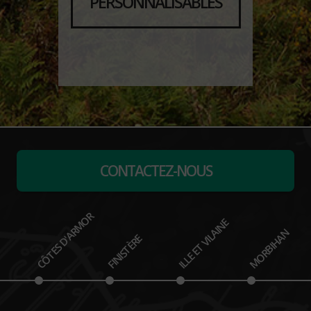
PERSONNALISABLES
CONTACTEZ-NOUS
CÔTES D'ARMOR
ILLE ET VILAINE
MORBIHAN
FINISTÈRE