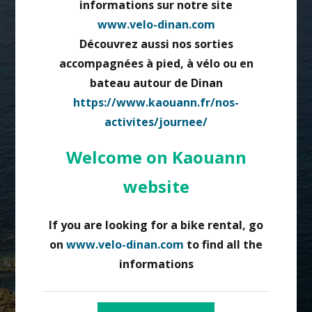
informations sur notre site
www.velo-dinan.com
Découvrez aussi nos sorties
accompagnées à pied, à vélo ou en
bateau autour de Dinan
https://www.kaouann.fr/nos-
activites/journee/
UNE LOCATION
Welcome on Kaouann
DE VÉLO SUR LE
website
PORT DE DINAN
If you are looking for a bike rental, go
on
www.velo-dinan.com
to find all the
informations