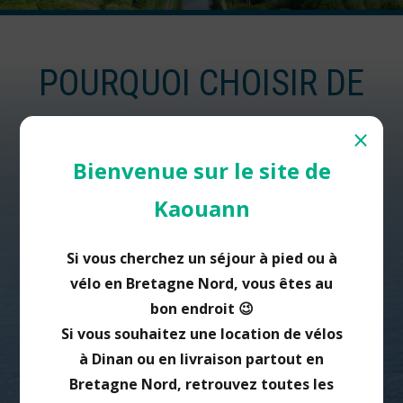
POURQUOI CHOISIR DE
⨯
PARTIR AVEC KAOUANN ?
Bienvenue sur le site de
Kaouann
Si vous cherchez un séjour à pied ou à
vélo en Bretagne Nord, vous êtes au
bon endroit 😉
DES VALEURS, LES
Si vous souhaitez une location de vélos
VOYAGES ÉCO
à Dinan ou en livraison partout en
RESPONSABLES
Bretagne Nord, retrouvez toutes les