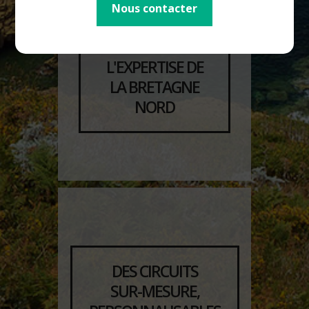
Nous contacter
LE CHOIX DE
L'EXPERTISE DE
LA BRETAGNE
NORD
DES CIRCUITS
SUR-MESURE,