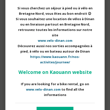
Si vous cherchez un séjour à pied ou à vélo en
•
Balade Apéro accompagnée
Bretagne Nord, vous êtes au bon endroit 😉
Si vous souhaitez une location de vélos à Dinan
Tous les mardis et vendredis de 18h à 20h, découvrez la
ou en livraison partout en Bretagne Nord,
vallée de la Rance à vélo. Vous profiterez également d’un
retrouvez toutes les informations sur notre
apéro à base de produits locaux, avec votre guide.
site
www.velo-dinan.com
Découvrez aussi nos sorties accompagnées à
pied, à vélo ou en bateau autour de Dinan
• Balade accompagnée
https://www.kaouann.fr/nos-
activites/journee/
Tous les mercredis, de 14h à 17h :
Welcome on Kaouann website
er
ème
-1
et 3
de chaque mois :
Rando Bateau Goûter
ème
ème
-2
et 4
de chaque mois : Randonnée pédestre
If you are looking for a bike rental, go on
accompagnée
www.velo-dinan.com
to find all the
informations
Le planning détaillé de chaque mois ainsi que les tarifs
seront disponibles en début de mois sur notre site internet et
sur nos réseaux sociaux.