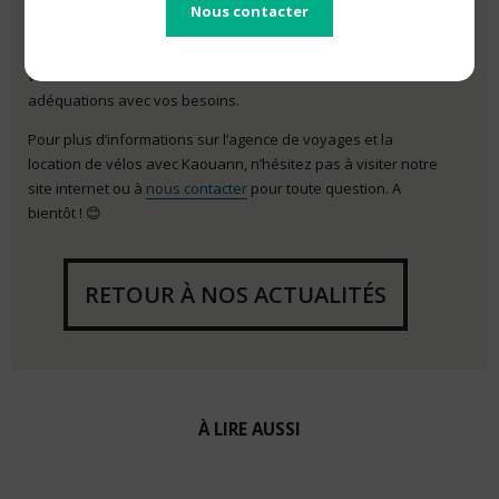
Nous contacter
Pour terminer, en choisissant de vous tourner vers un
établissement labelisé Accueil Vélo, vous êtes certains de
vous faire chouchouter et de trouver des services en
adéquations avec vos besoins.
Pour plus d’informations sur l’agence de voyages et la
location de vélos avec Kaouann, n’hésitez pas à visiter notre
site internet ou à
nous contacter
pour toute question. A
bientôt ! 😊
RETOUR À NOS ACTUALITÉS
À LIRE AUSSI