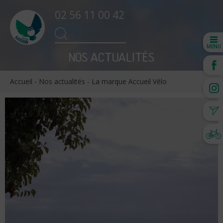
02 56 11 00 42
Search
SEARCH
for:
MENU
NOS ACTUALITÉS
Accueil
-
Nos actualités
-
La marque Accueil Vélo