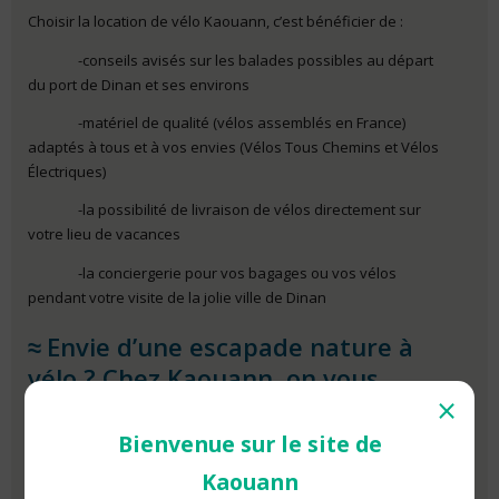
Choisir la location de vélo Kaouann, c’est bénéficier de :
-conseils avisés sur les balades possibles au départ
du port de Dinan et ses environs
-matériel de qualité (vélos assemblés en France)
adaptés à tous et à vos envies (Vélos Tous Chemins et Vélos
Électriques)
-la possibilité de livraison de vélos directement sur
votre lieu de vacances
-la conciergerie pour vos bagages ou vos vélos
pendant votre visite de la jolie ville de Dinan
Envie d’une escapade nature à
vélo ?
Chez Kaouann, on vous
propose également des balades
⨯
accompagnées, d’avril à
Bienvenue sur le site de
septembre.
Kaouann