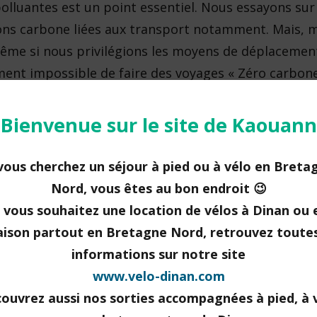
 polluantes est un point essentiel. Nous essayons su
ions carbone liées aux transport notamment. Mais, m
même si nous privilégions les moyens de déplaceme
iment impossible de faire des voyages « Zéro carbon
ne afin d’avoir un impact imité sur l’environnement
Bienvenue sur le site de Kaouann
 vous cherchez un séjour à pied ou à vélo en Breta
er?
Nord, vous êtes au bon endroit 😉
i vous souhaitez une location de vélos à Dinan ou 
r chacun de nos circuits les émissions de gaz à effe
raison partout en Bretagne Nord, retrouvez toutes
uté les émissions émises par nos propres trajets du
informations sur notre site
 vélos, accompagner des groupes… Plusieurs sites in
www.velo-dinan.com
ion des kilomètres effectués et des moyens de tra
ouvrez aussi nos sorties accompagnées à pied, à 
e calculateur en ligne de la fondation
Good Planet