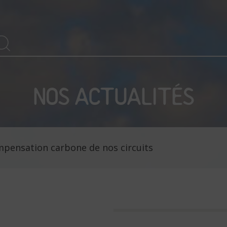
arch
SEARCH
r:
NOS ACTUALITÉS
mpensation carbone de nos circuits