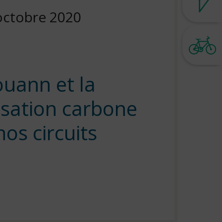
sted
octobre 2020
uann et la
sation carbone
nos circuits