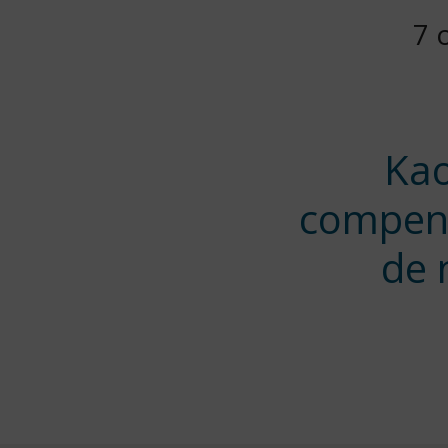
Po
7 
on
Kao
compen
de 