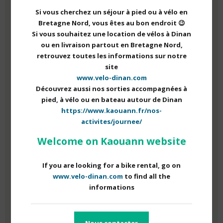
DURANT LE SÉJOUR
Si vous cherchez un séjour à pied ou à vélo en
Bretagne Nord, vous êtes au bon endroit 😉
Si vous souhaitez une location de vélos à Dinan
Voici une liste de conseils pour que votre séjour soit le plus
ou en livraison partout en Bretagne Nord,
écoresponsable possible :
retrouvez toutes les informations sur notre
-utiliser le moins de plastique possible (ou
site
réutilisable)
www.velo-dinan.com
Découvrez aussi nos sorties accompagnées à
-opter pour des objets réutilisables
pied, à vélo ou en bateau autour de Dinan
-ne pas jeter vos déchets dans la nature, vous les
https://www.kaouann.fr/nos-
trierez en rentrant
activites/journee/
-ne pas quitter le sentier de randonnée afin de ne
Welcome on Kaouann website
pas abîmer la faune locale
-consommer local, afin de faire profiter l’économie
If you are looking for a bike rental, go on
locale
www.velo-dinan.com
to find all the
informations
En conclusion, mettre toutes ces actions en œuvre permettra
de voir augmenter l’offre touristique verte et durable en
France. L’éco-tourisme est le tourisme de demain !