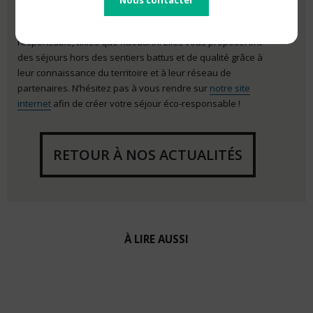
Nous contacter
Enfin, si vous préférez les voyages organisés, pensez aux
agences de voyages spécialisées dans le tourisme
responsable, telles que Kaouann. Elles vous proposeront
des séjours hors des sentiers battus et de qualité grâce à
leur connaissance du territoire et à leur réseau de
partenaires. N’hésitez pas à vous rendre sur
notre site
internet
afin de créer votre séjour éco-responsable !
RETOUR À NOS ACTUALITÉS
À LIRE AUSSI