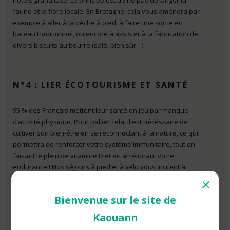
hôtels grand luxe. Le principe est de ne pas déranger la
faune et la flore locale. En Bretagne, cela vous amènera par
exemple à aller à la pêche à pied, à faire une sortie en
bateau traditionnel, ou encore à assister à la fabrication de
divers biscuits au beurre (salé, bien sûr…).
N°4 : LIER ÉCOTOURISME ET SANTÉ
95 % des Français mettent leur santé en jeu par manque
d’activité physique. Pour pallier cela, il est nécessaire de
cultiver son bien-être en se reconnectant à la nature, ce qui
permettra de renforcer votre système immunitaire, tout en
faisant le plein de vitamine D et en améliorant votre
endurance ! Nos séjours à pied et à vélo vous incitent à
bouger mais à votre rythme, et selon vos envies. Vous êtes
⨯
en vacances !
Bienvenue sur le site de
Kaouann
N°5 : VIVRE DE MANIÈRE DURABLE