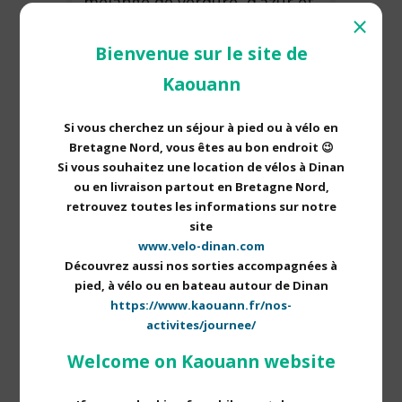
mélange de verdure, d’azur et
⨯
de doré. Un peu vallonné,
Bienvenue sur le site de
voyager à vélo en électrique,
Kaouann
c’est laisser se porter par
un…
Si vous cherchez un séjour à pied ou à vélo en
Bretagne Nord, vous êtes au bon endroit 😉
Si vous souhaitez une location de vélos à Dinan
ou en livraison partout en Bretagne Nord,
retrouvez toutes les informations sur notre
site
www.velo-dinan.com
Découvrez aussi nos sorties accompagnées à
pied, à vélo ou en bateau autour de Dinan
https://www.kaouann.fr/nos-
La Vélomaritime un
activites/journee/
voyage à vélo en
Welcome on Kaouann website
Bretagne avec