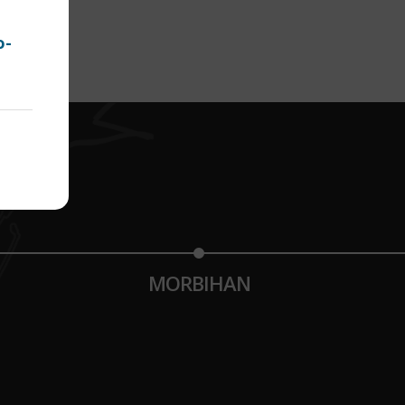
o-
MORBIHAN