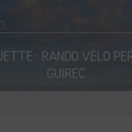
arch
SEARCH
r:
UETTE :
RANDO VÉLO PE
GUIREC