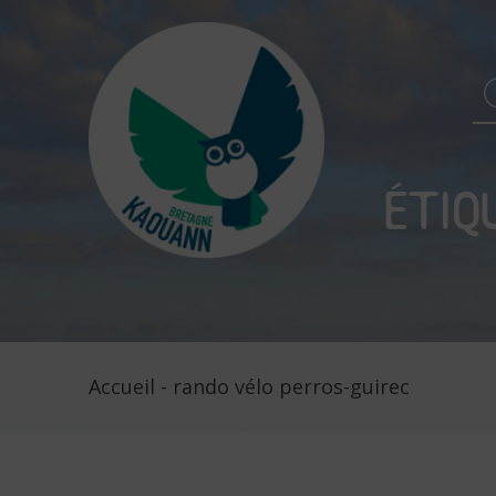
Se
fo
ÉTIQ
Accueil
-
rando vélo perros-guirec