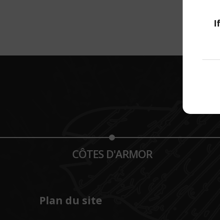
I
CÔTES D'ARMOR
Plan du site