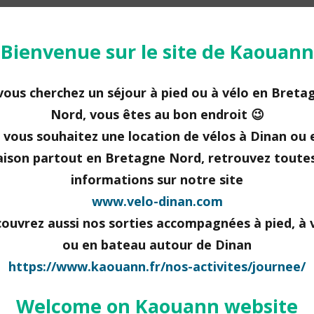
Bienvenue sur le site de Kaouann
ando vélo en Bretagne Nord
 vous cherchez un séjour à pied ou à vélo en Breta
 ! Les tennis lacés, le vélo sorti du garage et vous
Nord, vous êtes au bon endroit 😉
es prêt pour l’aventure d’une semaine. De plus, la
i vous souhaitez une location de vélos à Dinan ou 
ndo vélo en Bretagne Nord, c’est s’assurer de vivre d
raison partout en Bretagne Nord, retrouvez toutes
cances uniques entourées de beauté, de partage et
informations sur notre site
uthenticité ! Pour vous mettre l’eau à la bouche, voi
www.velo-dinan.com
elques endroits sublimes à ne pas manquer lors…
ouvrez aussi nos sorties accompagnées à pied, à 
ou en bateau autour de Dinan
https://www.kaouann.fr/nos-activites/journee/
Welcome on Kaouann website