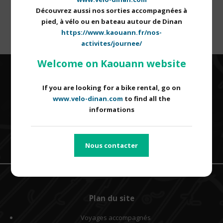
Découvrez aussi nos sorties accompagnées à
pied, à vélo ou en bateau autour de Dinan
https://www.kaouann.fr/nos-
activites/journee/
Welcome on Kaouann website
CONTACTEZ-NOUS
If you are looking for a bike rental, go on
www.velo-dinan.com
to find all the
informations
CÔTES D'ARMOR
ILLE ET VILAINE
MORBIHAN
FINISTÈRE
Nous contacter
Plan du site
Voyages accompagnés