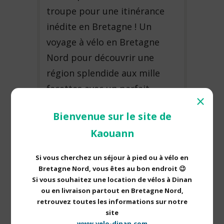
troupe pour une itinérance
inédite en Bretagne ! Un
voyage à vélo en Bretagne
Nord pour découvrir une
région splendide aux mille
facettes avec un parfait
⨯
mélange de verdure, d’azur et
Bienvenue sur le site de
de doré. Un peu vallonné,
Kaouann
voyager à vélo en électrique,
c’est laisser se porter par
Si vous cherchez un séjour à pied ou à vélo en
un…
Bretagne Nord, vous êtes au bon endroit 😉
Si vous souhaitez une location de vélos à Dinan
ou en livraison partout en Bretagne Nord,
retrouvez toutes les informations sur notre
site
www.velo-dinan.com