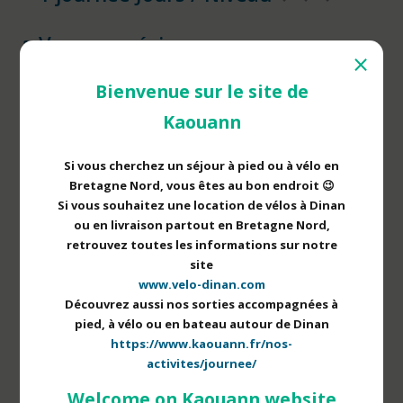
Vous apprécierez :
⨯
Une journée à la découverte de la
Bienvenue sur le site de
nature au départ du Port de Dinan
Kaouann
Parcours d’une trentaine de
kilomètres, sur le chemin de halage
Si vous cherchez un séjour à pied ou à vélo en
(sécurisé, pas de voitures, peu de
Bretagne Nord, vous êtes au bon endroit 😉
dénivelé)
Si vous souhaitez une location de vélos à Dinan
L’option vélo à assistance électrique
ou en livraison partout en Bretagne Nord,
retrouvez toutes les informations sur notre
possible
site
Des moments de partage et de
www.velo-dinan.com
convivialité pour fédérer vos équipes
Découvrez aussi nos sorties accompagnées à
Un déjeuner gourmand à base de
pied, à vélo ou en bateau autour de Dinan
https://www.kaouann.fr/nos-
produits artisanaux, locaux et bios
activites/journee/
L’équipe Kaouann : une expertise du
Welcome on Kaouann website
territoire pour vous fournir une