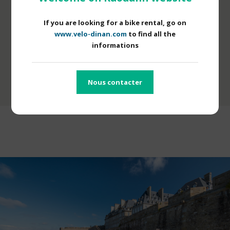
prestation de qualité
If you are looking for a bike rental, go on
www.velo-dinan.com
to find all the
informations
Infos techniques
DÉCOUVRIR
Nous contacter