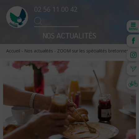
02 56 11 00 42
Search
SEARCH
for:
MENU
NOS ACTUALITÉS
Accueil
-
Nos actualités
-
ZOOM sur les spécialités bretonnes