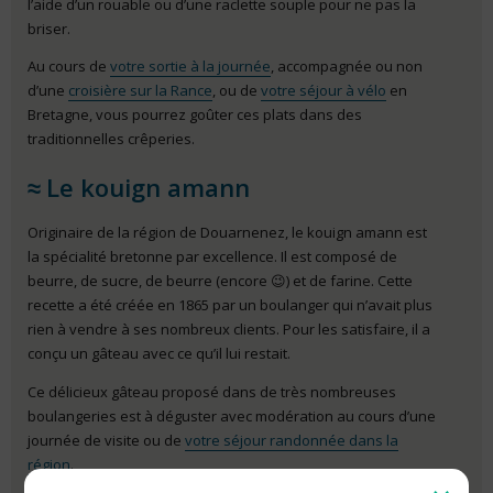
l’aide d’un rouable ou d’une raclette souple pour ne pas la
briser.
Au cours de
votre sortie à la journée
, accompagnée ou non
d’une
croisière sur la Rance
, ou de
votre séjour à vélo
en
Bretagne, vous pourrez goûter ces plats dans des
traditionnelles crêperies.
Le kouign amann
Originaire de la région de Douarnenez, le kouign amann est
la spécialité bretonne par excellence. Il est composé de
beurre, de sucre, de beurre (encore 😉) et de farine. Cette
recette a été créée en 1865 par un boulanger qui n’avait plus
rien à vendre à ses nombreux clients. Pour les satisfaire, il a
conçu un gâteau avec ce qu’il lui restait.
Ce délicieux gâteau proposé dans de très nombreuses
boulangeries est à déguster avec modération au cours d’une
journée de visite ou de
votre séjour randonnée dans la
région
.