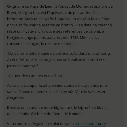
Originaire du Pays de Léon, à l’ouest de Morlaix et au nord de
Brest, le kig ha farz est l’équivalent du pot-au-feu à la
bretonne. Mais que signifie l’appellation « kig ha farz » ? Son
nom signifie viande et farce en breton. Si sa date de création
reste un mystère, on trouve des références de ce plat, à
l’origine mangé par les pauvres, dès 1732. Même si sa
cuisson est longue, la recette est simple :
-Utiliser une pâte à base de blé noir cuite dans un sac, conçu
à cet effet, que l’on plonge dans un bouillon de bœuf et de
jarret de porc salé
-Ajouter des carottes et du chou
Astuce : découper la pâte en morceaux à mettre dans une
sauce à base de beurre (salé, bien sûr 😉), d’échalotes et
d’oignons
Il existe une variante de ce kig ha farz, le kig ha farz blanc,
qui est élaboré à base de farine de froment.
Vous pourrez déguster ce plat durant
votre séjour nature