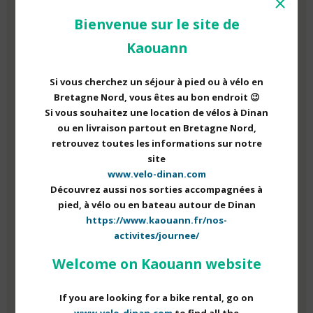
⨯
Le cidre
Bienvenue sur le site de
Boisson légèrement alcoolisée, la production de ce vin de
Kaouann
pomme a vu le jour dans les régions peu propices à la culture
de la vigne, dont la Bretagne. Le cidre est devenu populaire à
Si vous cherchez un séjour à pied ou à vélo en
partir du XVIe siècle dû son faible coût et à la production
Bretagne Nord, vous êtes au bon endroit 😉
importante de pomme. Il existe de nombreux cidres qui
Si vous souhaitez une location de vélos à Dinan
différent en fonction de la pomme utilisée et de son mode de
ou en livraison partout en Bretagne Nord,
production que vous pourrez goûter durant votre séjour en
retrouvez toutes les informations sur notre
Bretagne.
site
En complément de ces spécialités bretonnes emblématiques,
www.velo-dinan.com
vous aurez l’occasion d’en découvrir d’autres durant une
Découvrez aussi nos sorties accompagnées à
excursion gourmande concoctée par nos soins
. N’hésitez pas
pied, à vélo ou en bateau autour de Dinan
à
nous contacter
si vous souhaitez avoir plus d’informations.
https://www.kaouann.fr/nos-
activites/journee/
Welcome on Kaouann website
RETOUR À NOS ACTUALITÉS
If you are looking for a bike rental, go on
www.velo-dinan.com
to find all the