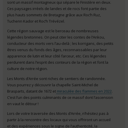
sont un massif montagneux qui sépare le Finistère en deux.
Ces paysages irréels de landes et de rocs font partie des
plus hauts sommets de Bretagne grâce aux Roc’h Ruz,
Tuchenn Kador et Roc’h Trévézel.
Cette région sauvage est le berceau de nombreuses
légendes bretonnes. On peut citer les contes de l’Ankou,
conducteur des morts vers l’au-delà ; les korrigans, des petits
êtres venus du fonds des âges, reconnaissables par leur
apparence de lutin et leur côté farceur, etc. Ces légendes
perdurent dans l’esprit des conteurs de la région et font la
culture de notre région.
Les Monts d’Arrée sont riches de sentiers de randonnée.
Vous pourrez y découvrir la chapelle Saint-Michel de
Brasparts, datant de 1672 et
miraculée des flammes en 2022
.
C’est l’un des points culminants de ce massif dont l’ascension
en vaut le détour !
Lors de votre traversée des Monts d’Arrée, n’hésitez pas à
partir à la rencontre des locaux qui vous offriront un accueil
et des expériences sous le signe de l’authenticité, la