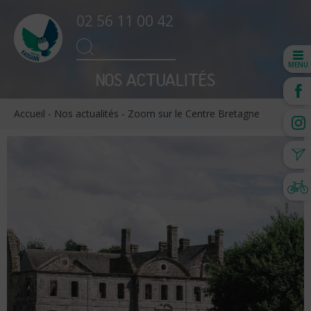
02 56 11 00 42
Search
SEARCH
for:
MENU
NOS ACTUALITÉS
Accueil
-
Nos actualités
-
Zoom sur le Centre Bretagne