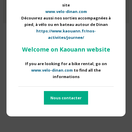
RETOUR À NOS ACTUALITÉS
site
www.velo-dinan.com
Découvrez aussi nos sorties accompagnées à
pied, à vélo ou en bateau autour de Dinan
https://www.kaouann.fr/nos-
activites/journee/
À LIRE AUSSI
Welcome on Kaouann website
If you are looking for a bike rental, go on
www.velo-dinan.com
to find all the
informations
Nous contacter