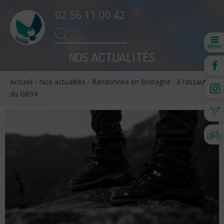
02 56 11 00 42
Search
SEARCH
for:
MENU
NOS ACTUALITÉS
Accueil
-
Nos actualités
-
Randonnée en Bretagne : à l’assaut
du GR34