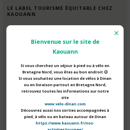
LE LABEL TOURISME ÉQUITABLE CHEZ
KAOUANN
Tout récemment obtenu, en septembre 2022, le label
⨯
Tourisme Équitable fait partie des engagement qualité de
Bienvenue sur le site de
l’
agence Kaouann
. En effet, en choisissant de partir avec
Kaouann, vous avez la certitude de faire profiter l’économie
Kaouann
locale et le développement durable. Pour cela, tous les
circuits proposés sont accessibles depuis une gare, et nous
Si vous cherchez un séjour à pied ou à vélo en
sommes engagés localement pour promouvoir au maximum
Bretagne Nord, vous êtes au bon endroit 😉
les mobilités douces. De plus, nous privilégions des
Si vous souhaitez une location de vélos à Dinan
hébergements de petite capacité, afin de favoriser les
ou en livraison partout en Bretagne Nord,
rencontres avec les locaux, et nous proposons un tourisme
retrouvez toutes les informations sur notre
ouvert au plus grand nombre.
site
Enfin, nous favorisons les circuits courts et l’agriculture
www.velo-dinan.com
biologique sur tout ce que nous consommons.
Découvrez aussi nos sorties accompagnées à
pied, à vélo ou en bateau autour de Dinan
En outre, une partie de nos bénéfices est reversée, chaque
https://www.kaouann.fr/nos-
année, à une association œuvrant pour le développement
activites/journee/